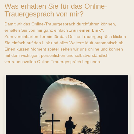
Was erhalten Sie für das Online-
Trauergespräch von mir?
Damit wir das Online-Trauergespräch durchführen können,
erhalten Sie von mir ganz einfach
„nur einen Link“
.
Zum vereinbarten Termin für das Online-Trauergespräch klicken
Sie einfach auf den Link und alles Weitere läuft automatisch ab.
Einen kurzen Moment später sehen wir uns online und können
mit dem wichtigen, persönlichen und selbstverständlich
vertrauensvollen Online-Trauergespräch beginnen.