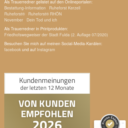
Als Trauerredner gelistet auf den Onlineportalen:
Bestattung-Information
Ruheforst Kerzell
Ruheforst®
Ruheforst® RHÖN
November
Dein Tod und ich
Als Trauerredner in Printprodukten:
Friedhofswegweiser der Stadt Fulda (2. Auflage 07/2020)
Besuchen Sie mich auf meinen Social-Media-Kanälen:
facebook
und auf
Instagram
Kundenbewertungen und Erfahrungen zu
Matthias Köhler I Trauerredner
SEHR GUT
100%
Empfehlungen auf
ProvenExpert.com
4,98 / 5,00
160
64