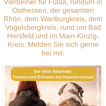
Vierbeiner für Fulda, rundum in
Osthessen, der gesamten
Rhön, dem Wartburgkreis, dem
Vogelsbergkreis, rund um Bad
Hersfeld und im Main-Kinzig-
Kreis. Melden Sie sich gerne
bei mir.