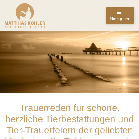
Navigation
Trauerreden für schöne,
herzliche Tierbestattungen und
Tier-Trauerfeiern der geliebten