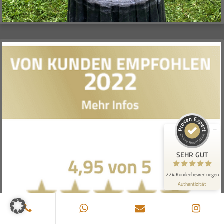
Kundenbewertungen und Erfahrungen zu
Matthias Köhler I Trauerredner
SEHR GUT
100%
Empfehlungen auf
ProvenExpert.com
4,98 / 5,00
160
64
Bewertungen auf
Bewertungen von 1
ProvenExpert.com
anderen Quelle
SEHR GUT
Blick aufs ProvenExpert-Profil werfen
224 Kundenbewertungen
Authentizität
27.7.2026