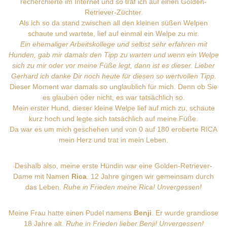
recherchierte im Internet und so traf ich auf einen Golden-
Retriever-Züchter.
Als ich so da stand zwischen all den kleinen süßen Welpen
schaute und wartete, lief auf einmal ein Welpe zu mir.
Ein ehemaliger Arbeitskollege und selbst sehr erfahren mit
Hunden, gab mir damals den Tipp zu warten und wenn ein Welpe
sich zu mir oder vor meine Füße legt, dann ist es dieser. Lieber
Gerhard ich danke Dir noch heute für diesen so wertvollen Tipp.
Dieser Moment war damals so unglaublich für mich. Denn ob Sie
es glauben oder nicht, es war tatsächlich so.
Mein erster Hund, dieser kleine Welpe lief auf mich zu, schaute
kurz hoch und legte sich tatsächlich auf meine Füße.
Da war es um mich geschehen und von 0 auf 180 eroberte RICA
mein Herz und trat in mein Leben.
Deshalb also, meine erste Hündin war eine Golden-Retriever-
Dame mit Namen
Rica
. 12 Jahre gingen wir gemeinsam durch
das Leben.
Ruhe in Frieden meine Rica! Unvergessen!
Meine Frau hatte einen Pudel namens
Benji
. Er wurde grandiose
18 Jahre alt.
Ruhe in Frieden lieber Benji! Unvergessen!