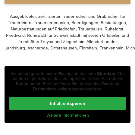
Ausgebildeter, zertifizierter Trauerredner und Grabredner für
Trauerfeiern, Trauerzeremonien, Beerdigungen, Bestattungen,
Naturbestattungen auf Friedhöfen, Trauerhallen, Ruheforst,
Friedwald, Ruhewald für Schwalmstadt mit seinen Ortsteilen und
Friedhöfen Treysa
und
Ziegenhain, Allendorf an der
Landsburg
,
Ascherode
,
Dittershausen
,
Florshain
,
Frankenhain
,
Mich
Sie sehen gerade einen Platzhalterinhalt von
Standard
. Um
auf den eigentlichen Inhalt zuzugreifen, klicken Sie auf den
Button unten. Bitte beachten Sie, dass dabei Daten an
Drittanbieter weitergegeben werden.
Inhalt entsperren
Weitere Informationen