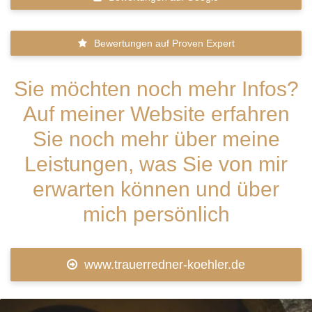
Bewertungen auf Proven Expert
Sie möchten noch mehr Infos?
Auf meiner Website erfahren
Sie noch mehr über meine
Leistungen, was Sie von mir
erwarten können und über
mich persönlich
www.trauerredner-koehler.de