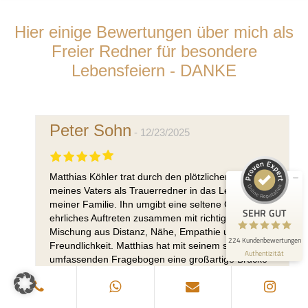
Hier einige Bewertungen über mich als
Freier Redner für besondere
Lebensfeiern - DANKE
Kundenbewertungen und Erfahrungen zu
Matthias Köhler I Trauerredner
SEHR GUT
100%
Peter Sohn
12/23/2025
Empfehlungen auf
ProvenExpert.com
4,98 / 5,00
160
64
Matthias Köhler trat durch den plötzlichen Tod
meines Vaters als Trauerredner in das Leben
Bewertungen auf
Bewertungen von 1
meiner Familie. Ihn umgibt eine seltene Gabe: sein
ProvenExpert.com
anderen Quelle
SEHR GUT
ehrliches Auftreten zusammen mit richtigen
Mischung aus Distanz, Nähe, Empathie und
Blick aufs ProvenExpert-Profil werfen
224 Kundenbewertungen
Freundlichkeit. Matthias hat mit seinem sehr
Authentizität
27.7.2026
umfassenden Fragebogen eine großartige Brücke
zu meinem verstorbenen Vater geschaffen. Es war
in der Gesamtsituation um den plötzlichen Verlust
keine einfache Aufgabe, aber Matthias hat im darauf