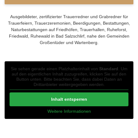
Ausgebildeter, zertifizierter Trauerredner und Grabredner für
Trauerfeiern, Trauerzeremonien, Beerdigungen, Bestattungen,
Naturbestattungen auf Friedhöfen, Trauerhallen, Ruheforst,
Friedwald, Ruhewald in Bad Salzschlirf, nahe den Gemeinden
Großenlüder und Wartenberg.
Sie sehen gerade einen Platzhalterinhalt von
Standard
. Um
auf den eigentlichen Inhalt zuzugreifen, klicken Sie auf den
Button unten. Bitte beachten Sie, dass dabei Daten an
Drittanbieter weitergegeben werden.
Inhalt entsperren
Weitere Informationen