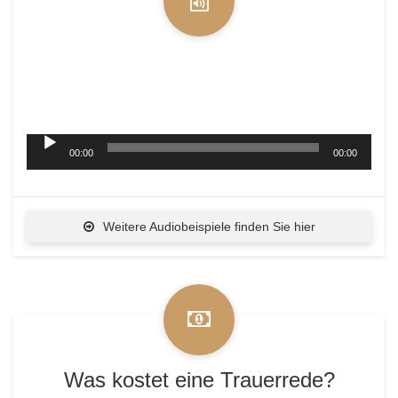
Gerade auch die Stimme eines Trauerredners ist
wichtig – Wie hört sich also meine Stimme an?
Hier für Sie die Hörprobe:
Audio-
00:00
00:00
Player
Weitere Audiobeispiele finden Sie hier
Was kostet eine Trauerrede?